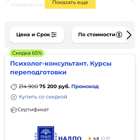
фото,
Показать еще
Управление конфликтами
аудио
Маркетинг
Цена и Срок
По стоимости
Иностранный
язык
Скидка 65%
Психолог-консультант. Курсы
Для
переподготовки
детей
214 900
75 200 руб.
Промокод
Красота,
Купить со скидкой
здоровье,
Сертификат
фитнес
Психология
4.8
111