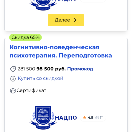
и
саморазвитие
Далее
Прочее
Скидка 65%
Репетиторы
Когнитивно-поведенческая
психотерапия. Переподготовка
Тесты
на
281 500
98 500 руб.
Промокод
профориентацию
Купить со скидкой
Сертификат
4.8
111