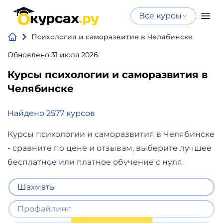
Все курсы
Нейросеть
Все курсы
Психология и саморазвитие в Челябинске
Нейросеть и ИИ
и ИИ
Обновлено 31 июля 2026.
Курсы по
Программирование
искусственному
Курсы психологии и саморазвития в
интеллекту
Челябинске
Бизнес
Курсы по нейросетям
и
Найдено 2577 курсов
Бесплатно
финансы
Курсы психологии и саморазвития в Челябинске
- сравните по цене и отзывам, выберите лучшее
Дизайн
бесплатное или платное обучение с нуля.
Аналитика
Шахматы
Видео,
Профайлинг