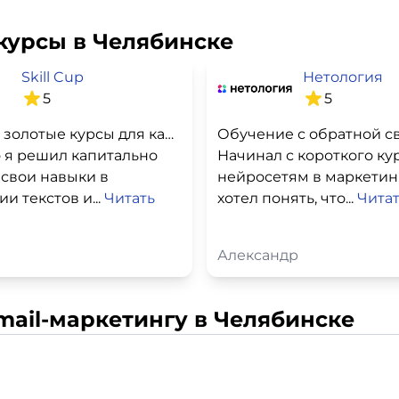
курсы в Челябинске
Skill Cup
Нетология
5
5
Отыскал золотые курсы для карьерного роста!
Обучение с обратной с
 я решил капитально
Начинал с короткого ку
 свои навыки в
нейросетям в маркетинг
и текстов и...
Читать
хотел понять, что...
Чита
Александр
mail-маркетингу в Челябинске