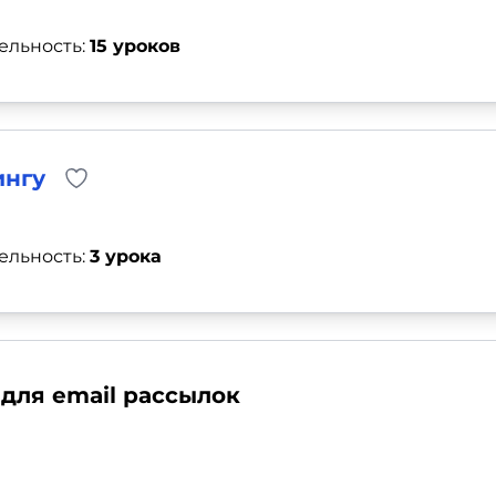
ельность:
15 уроков
ингу
ельность:
3 урока
для email рассылок