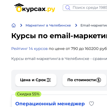
Нейросеть и ИИ
Маркетинг в Челябинске
Email-маркети
Программирование
Курсы по email-маркет
Бизнес и финансы
Рейтинг 14 курсов
по цене от 790 до 160200 ру
Дизайн
Курсы email-маркетинга в Челябинске - сравни
Аналитика
Видео, фото, аудио
Цена и Срок
По стоимости
Маркетинг
Скидка 55%
Иностранный язык
Операционный менеджер