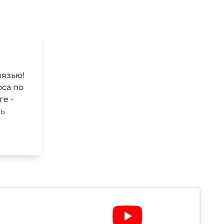
вязью!
рса по
е -
ть