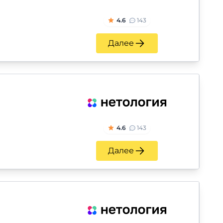
4.6
143
Далее
4.6
143
Далее