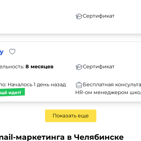
Сертификат
у
ельность:
8 месяцев
Сертификат
о: Началось 1 день назад
Бесплатная консульт
HR-ом менеджером шк
щё идет!
Показать еще
ail-маркетинга в Челябинске