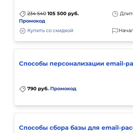
Для детей
234 540
105 500 руб.
Длит
Промокод
Красота, здоровье, фитнес
Купить со скидкой
Начал
Психология и саморазвитие
Прочее
Способы персонализации email-р
Репетиторы
Тесты на профориентацию
790 руб.
Промокод
Способы сбора базы для email-ра