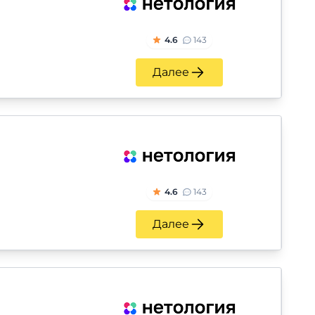
4.6
143
Далее
4.6
143
Далее