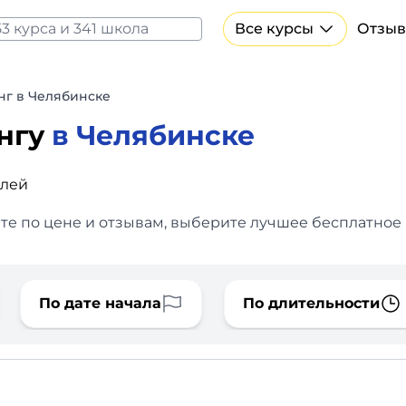
Все курсы
Отзыв
Все курсы Нейросеть и ИИ
Курсы по искусственному интеллекту
нг в Челябинске
Курсы по нейросетям
ингу
в Челябинске
Бесплатно
блей
те по цене и отзывам, выберите лучшее бесплатное 
По дате начала
По длительности