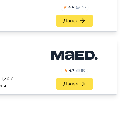
4.6
143
Далее
4.7
110
ация с
Далее
олы