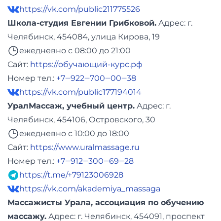
https://vk.com/public211775526
Школа-студия Евгении Грибковой.
Адреc: г.
Челябинск, 454084, улица Кирова, 19
ежедневно с 08:00 до 21:00
Сайт:
https://обучающий-курс.рф
Номер тел.:
+7‒922‒700‒00‒38
https://vk.com/public177194014
УралМассаж, учебный центр.
Адреc: г.
Челябинск, 454106, Островского, 30
ежедневно с 10:00 до 18:00
Сайт:
https://www.uralmassage.ru
Номер тел.:
+7‒912‒300‒69‒28
https://t.me/+79123006928
https://vk.com/akademiya_massaga
Массажисты Урала, ассоциация по обучению
массажу.
Адреc: г. Челябинск, 454091, проспект