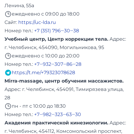
Ленина, 55а
ежедневно с 09:00 до 18:00
Сайт:
https://uc-lda.ru
Номер тел.:
+7 (351) 796‒30‒38
Учебный центр, Центр коррекции тела.
Адреc:
г. Челябинск, 454090, Могильникова, 95
ежедневно с 10:00 до 20:00
Номер тел.:
+7‒932‒307‒86‒28
https://t.me/+79323078628
Mirra-massage, центр обучения массажистов.
Адреc: г. Челябинск, 454091, Тимирязева улица,
28
пн - пт с 10:00 до 18:30
Номер тел.:
+7‒982‒323‒63‒30
Академия практической кинезиологии.
Адреc:
г. Челябинск, 454112, Комсомольский проспект,