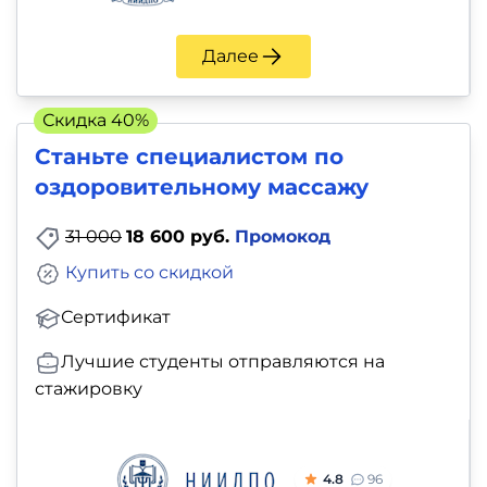
и
саморазвитие
Далее
Прочее
Скидка 40%
Репетиторы
Станьте специалистом по
оздоровительному массажу
Тесты
31 000
18 600 руб.
Промокод
на
Купить со скидкой
профориентацию
Сертификат
Лучшие студенты отправляются на
стажировку
4.8
96