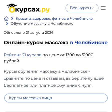
Все курсы
Нейросеть
Все курсы
Красота, здоровье, фитнес в Челябинске
Нейросеть и ИИ
и ИИ
Обучение массажу в Челябинске
Курсы по
Обновлено 01 августа 2026.
Программирование
искусственному
Онлайн-курсы массажа
в Челябинске
интеллекту
Бизнес
Курсы по нейросетям
Рейтинг 21 курсов
по цене от 1390 до 51900
и
Бесплатно
рублей
финансы
Курсы обучения массажу в Челябинске -
Дизайн
сравните по цене и отзывам, выберите лучшее
бесплатное или платное обучение с нуля.
Аналитика
Курсы массажа лица
Видео,