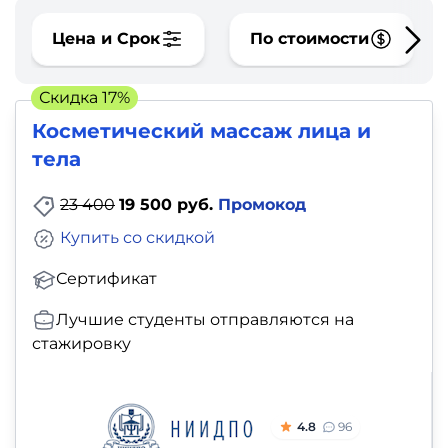
фото,
аудио
Цена и Срок
По стоимости
Маркетинг
Скидка 17%
Косметический массаж лица и
Иностранный
тела
язык
23 400
19 500 руб.
Промокод
Для
Купить со скидкой
детей
Сертификат
Красота,
Лучшие студенты отправляются на
здоровье,
стажировку
фитнес
Психология
4.8
96