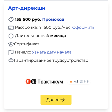
и
Арт‑дирекшн
саморазвитие
155 500 руб.
Промокод
Прочее
Рассрочка: 41 500 руб./мес.
Оформить
Репетиторы
Длительность:
4 месяца
Сертификат
Тесты
Начало:
Узнать дату начала
на
Гарантированное трудоустройство
профориентацию
4.5
148
Далее