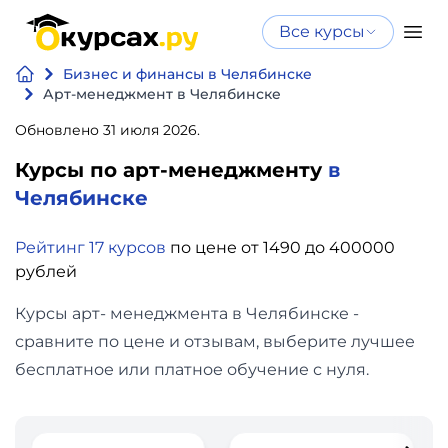
Все курсы
Нейросеть
Все курсы
Бизнес и финансы в Челябинске
Нейросеть и ИИ
и ИИ
Арт-менеджмент в Челябинске
Курсы по
Обновлено 31 июля 2026.
Программирование
искусственному
Курсы по арт-менеджменту
в
интеллекту
Бизнес
Челябинске
Курсы по нейросетям
и
Бесплатно
Рейтинг 17 курсов
по цене от 1490 до 400000
финансы
рублей
Дизайн
Курсы арт- менеджмента в Челябинске -
сравните по цене и отзывам, выберите лучшее
Аналитика
бесплатное или платное обучение с нуля.
Видео,