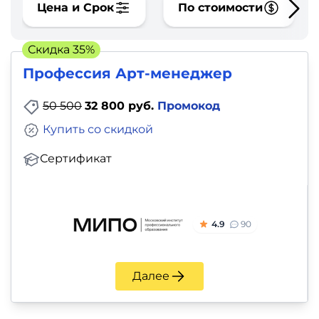
фото,
Цена и Срок
По стоимости
аудио
Скидка 35%
Маркетинг
Профессия Арт-менеджер
Иностранный
50 500
32 800 руб.
Промокод
язык
Купить со скидкой
Для
Сертификат
детей
Красота,
4.9
90
здоровье,
фитнес
Далее
Психология