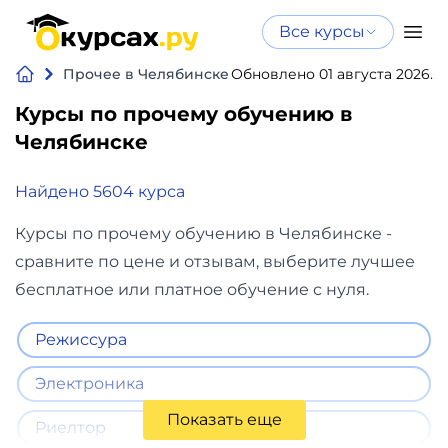
Все курсы
Нейросеть
Все курсы
Прочее в Челябинске
Обновлено 01 августа 2026.
Нейросеть и ИИ
и ИИ
Курсы по прочему обучению в
Курсы по
Челябинске
Программирование
искусственному
интеллекту
Найдено 5604 курса
Бизнес
Курсы по нейросетям
и
Бесплатно
Курсы по прочему обучению в Челябинске -
финансы
сравните по цене и отзывам, выберите лучшее
бесплатное или платное обучение с нуля.
Дизайн
Режиссура
Аналитика
Электроника
Видео,
Показать еще
Риелтор