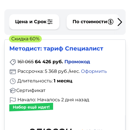
фото,
аудио
Цена и Срок
По стоимости
Маркетинг
Скидка 60%
Иностранный
Методист: тариф Специалист
язык
161 065
64 426 руб.
Промокод
Для
Рассрочка: 5 368 руб./мес.
Оформить
детей
Длительность:
1 месяц
Красота,
Сертификат
здоровье,
Начало: Началось 2 дня назад
фитнес
Набор ещё идет!
Психология