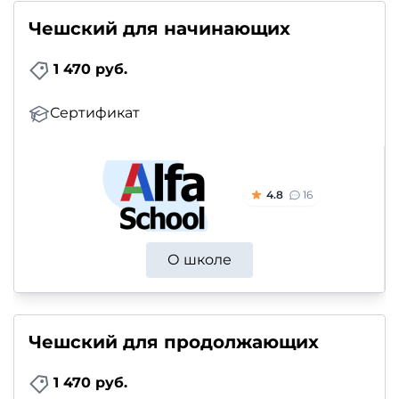
и
Чешский для начинающих
саморазвитие
1 470 руб.
Прочее
Сертификат
Репетиторы
Тесты
4.8
16
на
профориентацию
О школе
Чешский для продолжающих
1 470 руб.