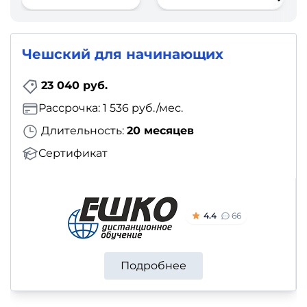
фото,
аудио
Чешский для начинающих
Маркетинг
23 040 руб.
Иностранный
Рассрочка: 1 536 руб./мес.
язык
Длительность:
20 месяцев
Для
Сертификат
детей
Красота,
4.4
66
здоровье,
фитнес
Подробнее
Психология