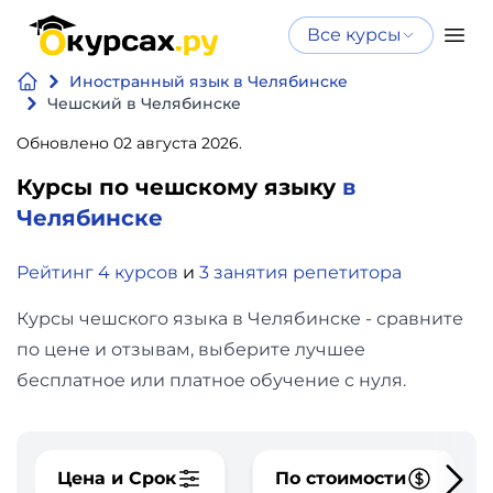
Все курсы
Нейросеть
Все курсы
Иностранный язык в Челябинске
Нейросеть и ИИ
и ИИ
Чешский в Челябинске
Курсы по
Обновлено 02 августа 2026.
Программирование
искусственному
Курсы по чешскому языку
в
интеллекту
Бизнес
Челябинске
Курсы по нейросетям
и
Бесплатно
Рейтинг 4 курсов
и
3 занятия репетитора
финансы
Курсы чешского языка в Челябинске - сравните
Дизайн
по цене и отзывам, выберите лучшее
бесплатное или платное обучение с нуля.
Аналитика
Видео,
Цена и Срок
По стоимости