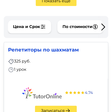
фото,
Показать еще
аудио
Маркетинг
Цена и Срок
По стоимости
Иностранный
язык
Репетиторы по шахматам
Для
325 руб.
детей
1 урок
Красота,
здоровье,
фитнес
4.74
Психология
Записаться