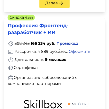
и
Далее
саморазвитие
Скидка 45%
Прочее
Профессия Фронтенд-
разработчик + ИИ
Репетиторы
302 243
166 234 руб.
Промокод
Тесты
Рассрочка: 4 889 руб./мес.
Оформить
на
Длительность:
9 месяцев
профориентацию
Сертификат
Организация собеседований с
компаниями-партнерами
4.6
187