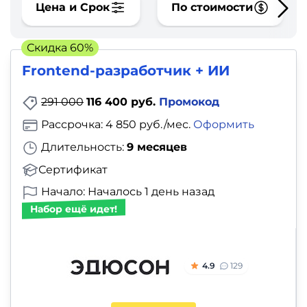
фото,
Цена и Срок
По стоимости
аудио
Скидка 60%
Маркетинг
Frontend-разработчик + ИИ
Иностранный
291 000
116 400 руб.
Промокод
язык
Рассрочка: 4 850 руб./мес.
Оформить
Длительность:
9 месяцев
Для
Сертификат
детей
Начало: Началось 1 день назад
Красота,
Набор ещё идет!
здоровье,
фитнес
4.9
129
Психология