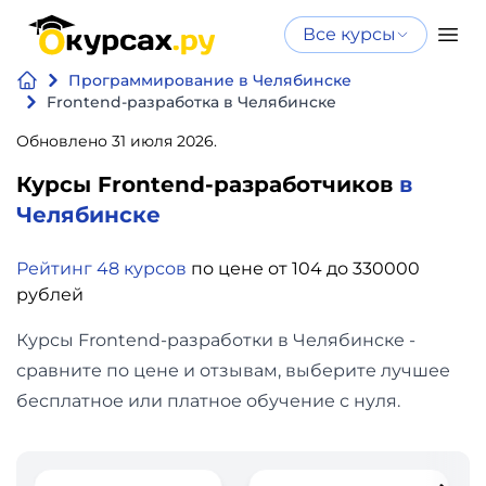
Все курсы
Нейросеть
Все курсы
Программирование в Челябинске
Нейросеть и ИИ
и ИИ
Frontend-разработка в Челябинске
Курсы по
Обновлено 31 июля 2026.
Программирование
искусственному
Курсы Frontend-разработчиков
в
интеллекту
Бизнес
Челябинске
Курсы по нейросетям
и
Бесплатно
Рейтинг 48 курсов
по цене от 104 до 330000
финансы
рублей
Дизайн
Курсы Frontend-разработки в Челябинске -
сравните по цене и отзывам, выберите лучшее
Аналитика
бесплатное или платное обучение с нуля.
Видео,