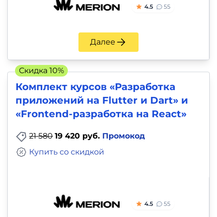
4.5
55
Далее
Скидка 10%
Комплект курсов «Разработка
приложений на Flutter и Dart» и
«Frontend-разработка на React»
21 580
19 420 руб.
Промокод
Купить со скидкой
4.5
55