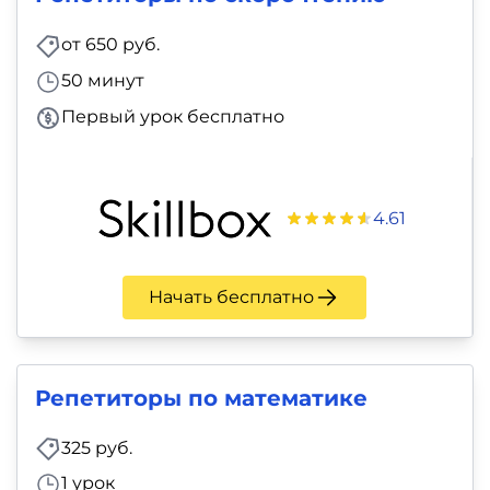
фото,
аудио
от 650 руб.
50 минут
Маркетинг
Первый урок бесплатно
Иностранный
язык
4.61
Для
детей
Начать бесплатно
Красота,
здоровье,
Репетиторы по математике
фитнес
325 руб.
Психология
1 урок