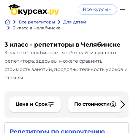
Все курсы
Нейросеть
Все курсы
Все репетиторы
Для детей
Нейросеть и ИИ
и ИИ
3 класс в Челябинске
Курсы по
Программирование
искусственному
3 класс - репетиторы в Челябинске
интеллекту
3 класс в Челябинске - чтобы найти лучшего
Бизнес
Курсы по нейросетям
репетитора, здесь вы можете сравнить
и
Бесплатно
стоимость занятий, продолжительность уроков и
финансы
отзывы.
Дизайн
Цена и Срок
По стоимости
Аналитика
Видео,
Репетиторы по скорочтению