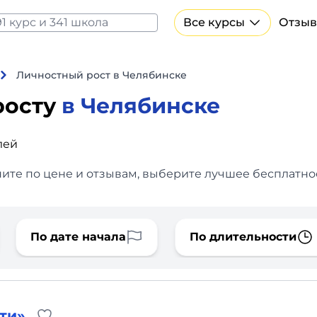
Все курсы
Отзыв
Все курсы Нейросеть и ИИ
Курсы по искусственному интеллекту
Личностный рост в Челябинске
Курсы по нейросетям
росту
в Челябинске
Бесплатно
лей
ните по цене и отзывам, выберите лучшее бесплатное
По дате начала
По длительности
ти»