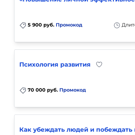
Для детей
Красота, здоровье, фитнес
5 900 руб.
Промокод
Длит
Психология и саморазвитие
Прочее
Психология развития
Репетиторы
Тесты на профориентацию
70 000 руб.
Промокод
Как убеждать людей и побеждать 