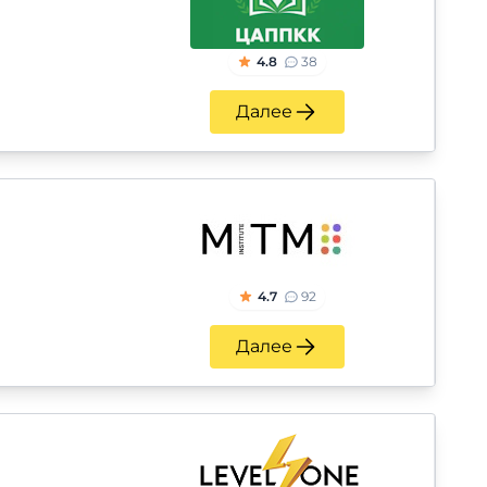
4.8
38
Далее
4.7
92
Далее