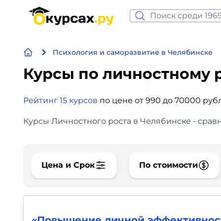
Нейросеть и ИИ
Психология и саморазвитие в Челябинске
Программирование
Курсы по личностному 
Бизнес и финансы
Рейтинг 15 курсов
по цене от 990 до 70000 руб
Дизайн
Курсы Личностного роста в Челябинске - срав
Аналитика
Видео, фото, аудио
Цена и Срок
По стоимости
Маркетинг
Иностранный язык
«Повышение личной эффективнос