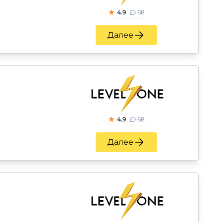
4.9
68
Далее
4.9
68
Далее