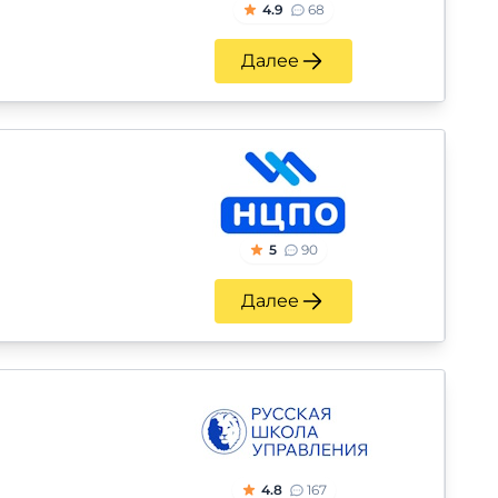
4.9
68
Далее
5
90
Далее
4.8
167