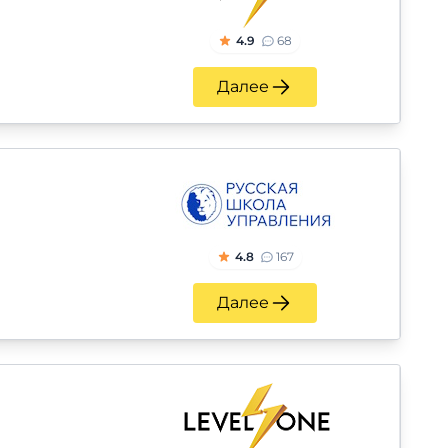
4.9
68
Далее
4.8
167
Далее