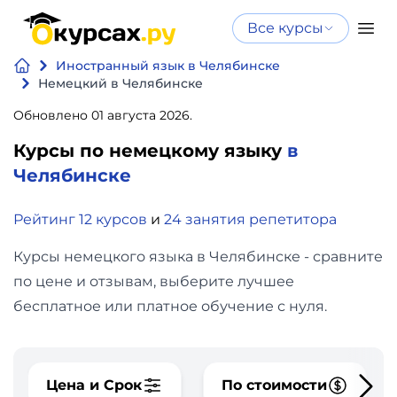
Все курсы
Нейросеть
Все курсы
Иностранный язык в Челябинске
Нейросеть и ИИ
и ИИ
Немецкий в Челябинске
Курсы по
Обновлено 01 августа 2026.
Программирование
искусственному
Курсы по немецкому языку
в
интеллекту
Бизнес
Челябинске
Курсы по нейросетям
и
Бесплатно
Рейтинг 12 курсов
и
24 занятия репетитора
финансы
Курсы немецкого языка в Челябинске - сравните
Дизайн
по цене и отзывам, выберите лучшее
бесплатное или платное обучение с нуля.
Аналитика
Видео,
Цена и Срок
По стоимости