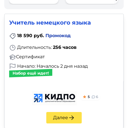
фото,
аудио
Учитель немецкого языка
Маркетинг
18 590 руб.
Промокод
Иностранный
Длительность:
256 часов
язык
Сертификат
Для
Начало: Началось 2 дня назад
детей
Набор ещё идет!
Красота,
здоровье,
5
6
фитнес
Далее
Психология