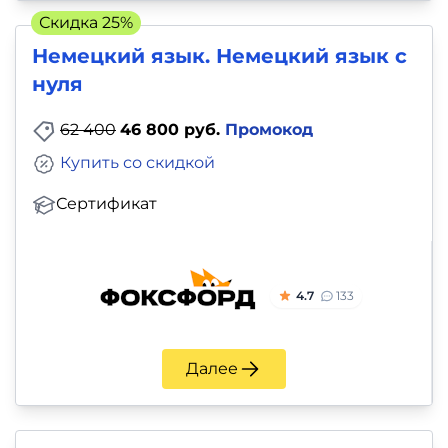
и
Скидка 25%
саморазвитие
Немецкий язык. Немецкий язык с
нуля
Прочее
62 400
46 800 руб.
Промокод
Репетиторы
Купить со скидкой
Тесты
Сертификат
на
профориентацию
4.7
133
Далее