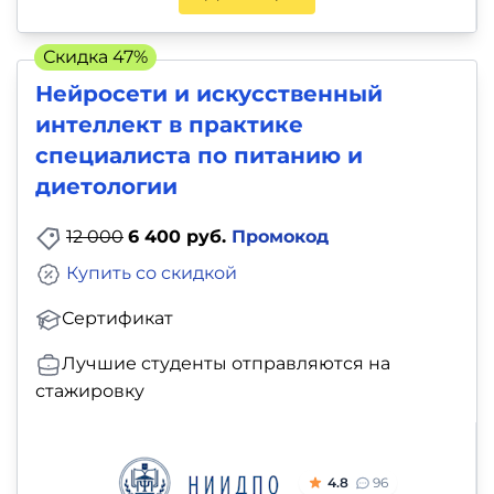
и
саморазвитие
Скидка 47%
Нейросети и искусственный
Прочее
интеллект в практике
Репетиторы
специалиста по питанию и
диетологии
Тесты
12 000
6 400 руб.
Промокод
на
Купить со скидкой
профориентацию
Сертификат
Лучшие студенты отправляются на
стажировку
4.8
96