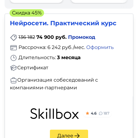
фото,
аудио
Скидка 45%
Нейросети. Практический курс
Маркетинг
136 182
74 900 руб.
Промокод
Иностранный
Рассрочка: 6 242 руб./мес.
Оформить
язык
Длительность:
3 месяца
Для
Сертификат
детей
Организация собеседований с
компаниями-партнерами
Красота,
здоровье,
фитнес
4.6
187
Психология
Далее