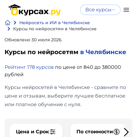
Все курсы
Нейросеть
Все курсы
Нейросеть и ИИ в Челябинске
Нейросеть и ИИ
и ИИ
Курсы по нейросетям в Челябинске
Курсы по
Обновлено 30 июля 2026.
Программирование
искусственному
Курсы по нейросетям
в Челябинске
интеллекту
Бизнес
Курсы по нейросетям
Рейтинг 178 курсов
по цене от 840 до 380000
и
Бесплатно
рублей
финансы
Курсы нейросетей в Челябинске - сравните по
Дизайн
цене и отзывам, выберите лучшее бесплатное
или платное обучение с нуля.
Аналитика
Видео,
Цена и Срок
По стоимости