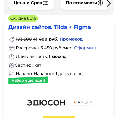
фото,
Цена и Срок
По стоимости
аудио
Скидка 60%
Маркетинг
Дизайн сайтов. Tilda + Figma
Иностранный
103 500
41 400 руб.
Промокод
язык
Рассрочка: 3 450 руб./мес.
Оформить
Длительность:
1 месяц
Для
Сертификат
детей
Начало: Началось 1 день назад
Красота,
Набор ещё идет!
здоровье,
фитнес
4.9
129
Психология