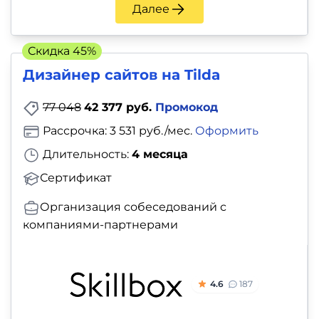
и
Далее
саморазвитие
Скидка 45%
Прочее
Дизайнер сайтов на Tilda
Репетиторы
77 048
42 377 руб.
Промокод
Рассрочка: 3 531 руб./мес.
Оформить
Тесты
Длительность:
4 месяца
на
Сертификат
профориентацию
Организация собеседований с
компаниями-партнерами
4.6
187