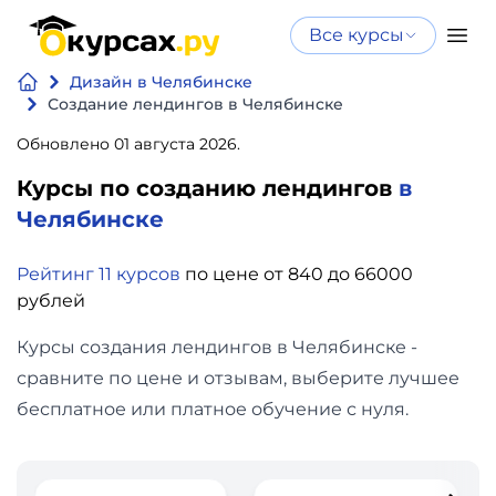
Все курсы
Нейросеть
Все курсы
Дизайн в Челябинске
Нейросеть и ИИ
и ИИ
Создание лендингов в Челябинске
Курсы по
Обновлено 01 августа 2026.
Программирование
искусственному
Курсы по созданию лендингов
в
интеллекту
Бизнес
Челябинске
Курсы по нейросетям
и
Бесплатно
Рейтинг 11 курсов
по цене от 840 до 66000
финансы
рублей
Дизайн
Курсы создания лендингов в Челябинске -
сравните по цене и отзывам, выберите лучшее
Аналитика
бесплатное или платное обучение с нуля.
Видео,