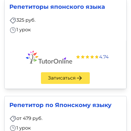
фото,
Репетиторы японского языка
аудио
325 руб.
Маркетинг
1 урок
Иностранный
язык
4.74
Для
детей
Записаться
Красота,
здоровье,
Репетитор по Японскому языку
фитнес
от 479 руб.
Психология
1 урок