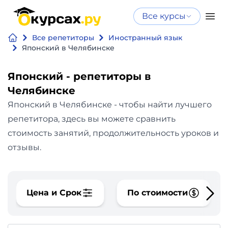
Все курсы
Нейросеть
Все курсы
Все репетиторы
Иностранный язык
Нейросеть и ИИ
и ИИ
Японский в Челябинске
Курсы по
Программирование
искусственному
Японский - репетиторы в
интеллекту
Челябинске
Бизнес
Курсы по нейросетям
Японский в Челябинске - чтобы найти лучшего
и
Бесплатно
репетитора, здесь вы можете сравнить
финансы
стоимость занятий, продолжительность уроков и
отзывы.
Дизайн
Аналитика
Цена и Срок
По стоимости
Видео,