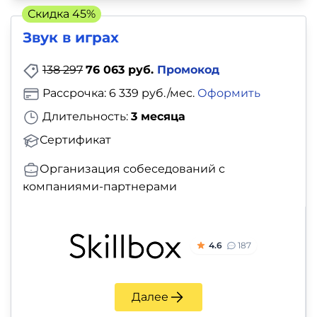
и
Скидка 45%
саморазвитие
Звук в играх
Прочее
138 297
76 063 руб.
Промокод
Рассрочка: 6 339 руб./мес.
Оформить
Репетиторы
Длительность:
3 месяца
Тесты
Сертификат
на
Организация собеседований с
профориентацию
компаниями-партнерами
4.6
187
Далее