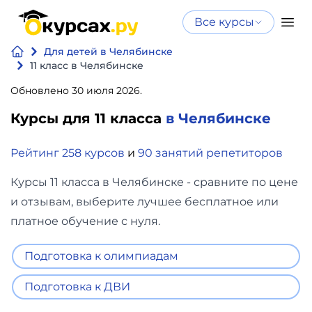
Все курсы
Нейросеть
Все курсы
Для детей в Челябинске
Нейросеть и ИИ
и ИИ
11 класс в Челябинске
Курсы по
Обновлено 30 июля 2026.
Программирование
искусственному
Курсы для 11 класса
в Челябинске
интеллекту
Бизнес
Курсы по нейросетям
Рейтинг 258 курсов
и
90 занятий репетиторов
и
Бесплатно
финансы
Курсы 11 класса в Челябинске - сравните по цене
и отзывам, выберите лучшее бесплатное или
Дизайн
платное обучение с нуля.
Аналитика
Подготовка к олимпиадам
Подготовка к ДВИ
Видео,