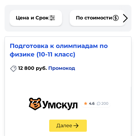
фото,
аудио
Цена и Срок
По стоимости
Маркетинг
Иностранный
Подготовка к олимпиадам по
язык
физике (10-11 класс)
Для
12 800 руб.
Промокод
детей
Красота,
здоровье,
4.6
200
фитнес
Далее
Психология