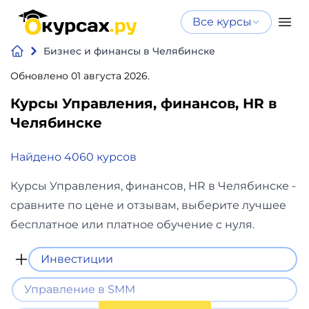
Все курсы
Нейросеть
Все курсы
Бизнес и финансы в Челябинске
Нейросеть и ИИ
и ИИ
Обновлено 01 августа 2026.
Курсы по
Программирование
искусственному
Курсы Управления, финансов, НR в
интеллекту
Челябинске
Бизнес
Курсы по нейросетям
и
Найдено 4060 курсов
Бесплатно
финансы
Курсы Управления, финансов, НR в Челябинске -
сравните по цене и отзывам, выберите лучшее
Дизайн
бесплатное или платное обучение с нуля.
Аналитика
Инвестиции
Видео,
Управление в SMM