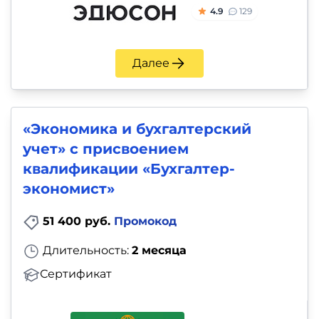
и
4.9
129
саморазвитие
Прочее
Далее
Репетиторы
«Экономика и бухгалтерский
Тесты
учет» с присвоением
на
квалификации «Бухгалтер-
профориентацию
экономист»
51 400 руб.
Промокод
Длительность:
2 месяца
Сертификат