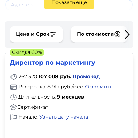
фото,
Показать еще
Аудитор
аудио
Маркетинг
Цена и Срок
По стоимости
Иностранный
язык
Скидка 60%
Директор по маркетингу
Для
267 520
107 008 руб.
Промокод
детей
Рассрочка: 8 917 руб./мес.
Оформить
Красота,
Длительность:
9 месяцев
здоровье,
Сертификат
фитнес
Начало:
Узнать дату начала
Психология