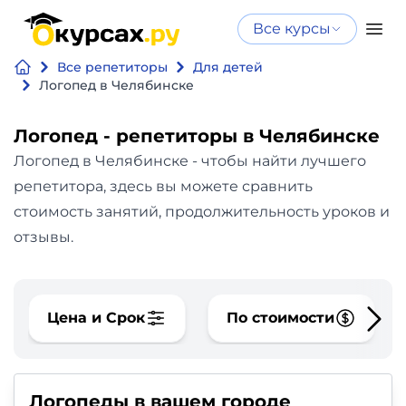
Все курсы
Нейросеть
Все курсы
Все репетиторы
Для детей
Нейросеть и ИИ
и ИИ
Логопед в Челябинске
Курсы по
Программирование
искусственному
Логопед - репетиторы в Челябинске
интеллекту
Логопед в Челябинске - чтобы найти лучшего
Бизнес
Курсы по нейросетям
репетитора, здесь вы можете сравнить
и
Бесплатно
стоимость занятий, продолжительность уроков и
финансы
отзывы.
Дизайн
Цена и Срок
По стоимости
Аналитика
Видео,
Логопеды в вашем городе