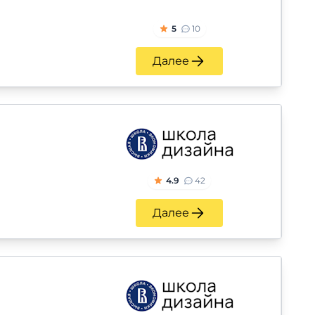
5
10
Далее
4.9
42
Далее