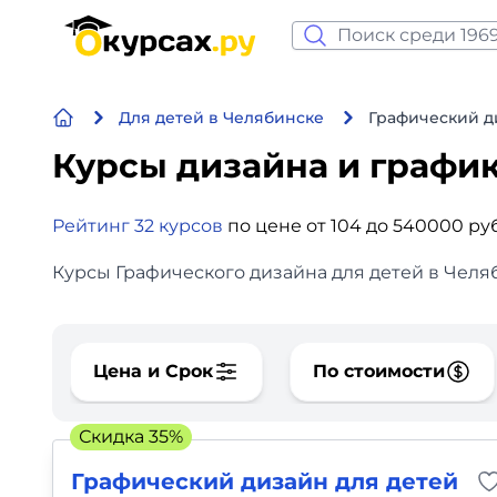
Нейросеть и ИИ
Для детей в Челябинске
Графический д
Программирование
Курсы дизайна и графи
Бизнес и финансы
Рейтинг 32 курсов
по цене от 104 до 540000 ру
Дизайн
Курсы Графического дизайна для детей в Челяб
Аналитика
Видео, фото, аудио
Цена и Срок
По стоимости
Маркетинг
Скидка 35%
Иностранный язык
Графический дизайн для детей