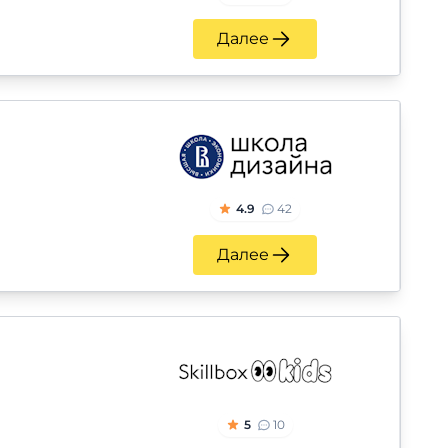
Далее
4.9
42
Далее
5
10