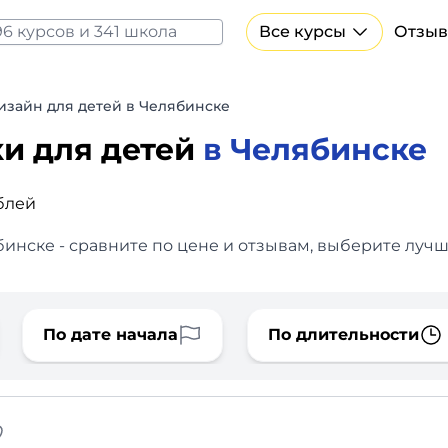
Все курсы
Отзыв
Все курсы Нейросеть и ИИ
Курсы по искусственному интеллекту
изайн для детей в Челябинске
Курсы по нейросетям
ки для детей
в Челябинске
Бесплатно
блей
инске - сравните по цене и отзывам, выберите лучш
По дате начала
По длительности