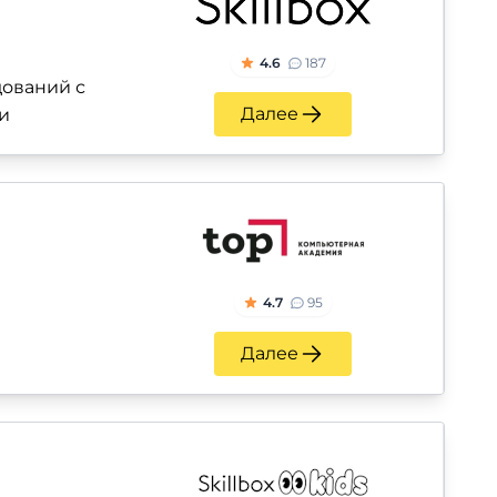
4.6
187
ований с
Далее
и
4.7
95
Далее