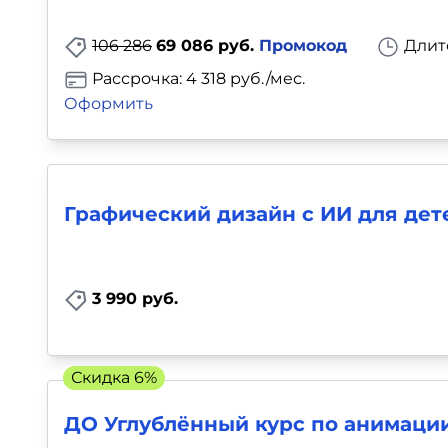
Для детей
106 286
69 086 руб.
Промокод
Длит
Красота, здоровье, фитнес
Рассрочка: 4 318 руб./мес.
Оформить
Психология и саморазвитие
Прочее
Графический дизайн с ИИ для дет
Репетиторы
Тесты на профориентацию
3 990 руб.
Скидка 6%
ДО Углублённый курс по анимаци