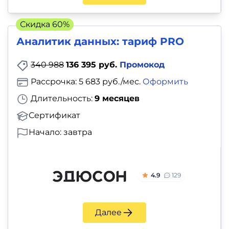
и
саморазвитие
Скидка 60%
Аналитик данных: тариф PRO
Прочее
340 988
136 395 руб.
Промокод
Репетиторы
Рассрочка: 5 683 руб./мес.
Оформить
Тесты
Длительность:
9 месяцев
на
Сертификат
профориентацию
Начало: завтра
4.9
129
Далее