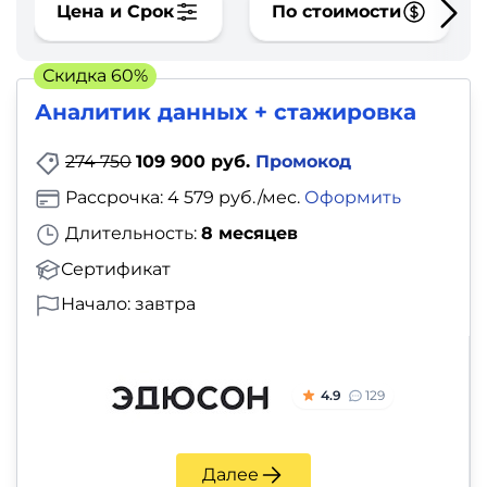
фото,
Цена и Срок
По стоимости
аудио
Скидка 60%
Маркетинг
Аналитик данных + стажировка
Иностранный
274 750
109 900 руб.
Промокод
язык
Рассрочка: 4 579 руб./мес.
Оформить
Длительность:
8 месяцев
Для
Сертификат
детей
Начало: завтра
Красота,
здоровье,
4.9
129
фитнес
Психология
Далее