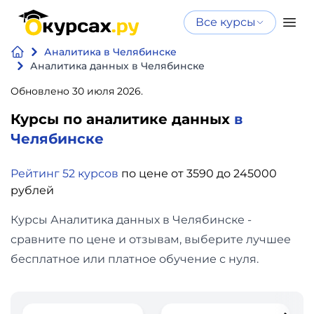
Все курсы
Нейросеть
Все курсы
Аналитика в Челябинске
Нейросеть и ИИ
и ИИ
Аналитика данных в Челябинске
Курсы по
Обновлено 30 июля 2026.
Программирование
искусственному
Курсы по аналитике данных
в
интеллекту
Бизнес
Челябинске
Курсы по нейросетям
и
Бесплатно
Рейтинг 52 курсов
по цене от 3590 до 245000
финансы
рублей
Дизайн
Курсы Аналитика данных в Челябинске -
сравните по цене и отзывам, выберите лучшее
Аналитика
бесплатное или платное обучение с нуля.
Видео,